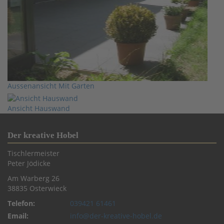
Aussenansicht Mit Garten
Ansicht Hauswand
Der kreative Hobel
Tischlermeister
Peter Jödicke
Am Warberg 26
38835 Osterwieck
Telefon:
039421 61461
Email:
info@der-kreative-hobel.de